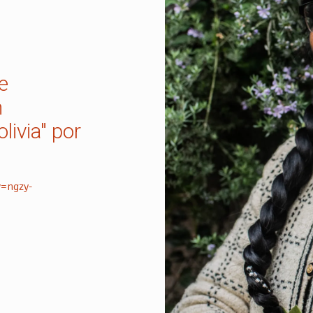
e
n
ivia" por
=ngzy-