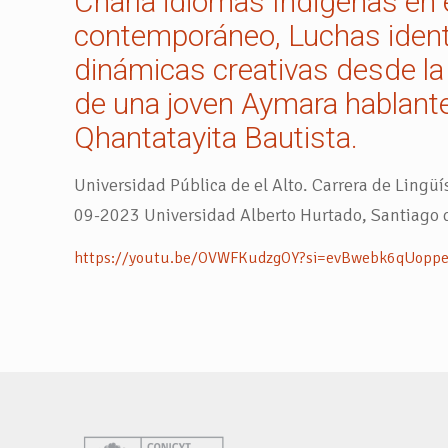
Charla idiomas Indigenas en
contemporáneo, Luchas identi
dinámicas creativas desde la
de una joven Aymara hablant
Qhantatayita Bautista.
Universidad Pública de el Alto. Carrera de Lingüí
09-2023 Universidad Alberto Hurtado, Santiago d
https://youtu.be/OVWFKudzgOY?si=evBwebk6qUopp