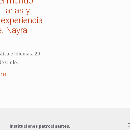
 el mundo
tarias y
 experiencia
e. Nayra
stica e idiomas. 29-
e Chile.
e2H
C
Instituciones patrocinantes: