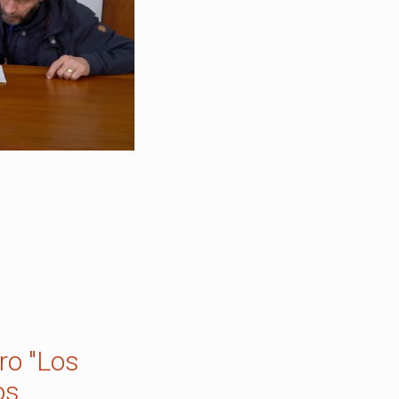
ro "Los
os