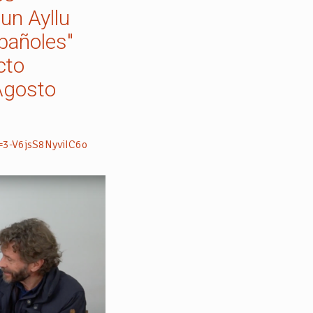
 un Ayllu
spañoles"
cto
Agosto
=3-V6jsS8NyviIC6o