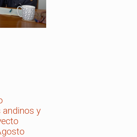
o
s andinos y
yecto
Agosto