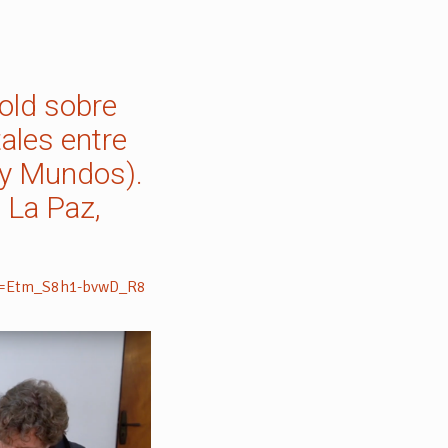
old sobre
ales entre
 y Mundos).
 La Paz,
si=Etm_S8h1-bvwD_R8