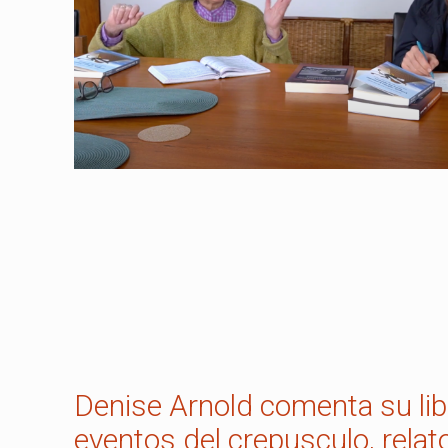
Denise Arnold comenta su lib
eventos del crepusculo, relat