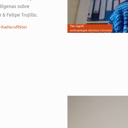
ndígenas sobre
& Felipe Trujillo.
=Kwh4rvR9teI