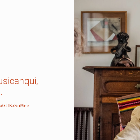
usicanqui,
.
=xGJIKxSnMec