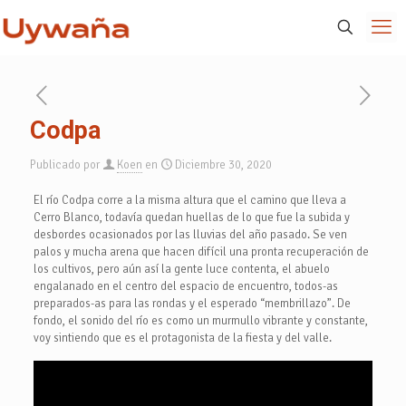
Codpa
Publicado por
Koen
en
Diciembre 30, 2020
El río Codpa corre a la misma altura que el camino que lleva a
Cerro Blanco, todavía quedan huellas de lo que fue la subida y
desbordes ocasionados por las lluvias del año pasado. Se ven
palos y mucha arena que hacen difícil una pronta recuperación de
los cultivos, pero aún así la gente luce contenta, el abuelo
engalanado en el centro del espacio de encuentro, todos-as
preparados-as para las rondas y el esperado “membrillazo”. De
fondo, el sonido del río es como un murmullo vibrante y constante,
voy sintiendo que es el protagonista de la fiesta y del valle.